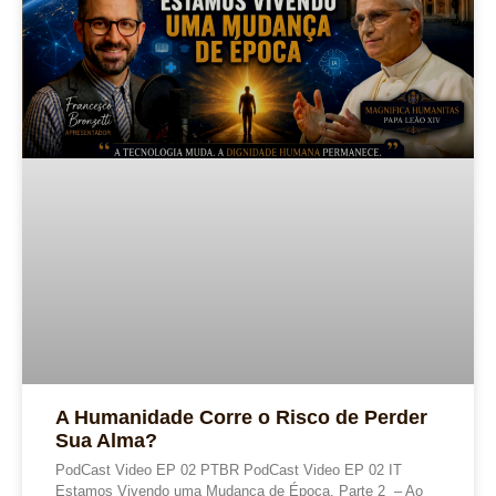
A Humanidade Corre o Risco de Perder
Sua Alma?
PodCast Video EP 02 PTBR PodCast Video EP 02 IT
Estamos Vivendo uma Mudança de Época. Parte 2 – Ao