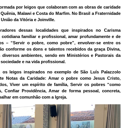
formada por leigos que colaboram com as obras de caridade
l, Quênia, Malawi e Costa do Marfim. No Brasil a Fraternidade
União da Vitória e Joinville.
radores dessas localidades que inspirados no Carisma
cotidiana familiar e profissional, amar profundamente e de
s – “Servir o pobre, como pobre”, envolver-se entre os
o conforme os dons e talentos recebidos da graça Divina,
 diversos ambientes, sendo em Ministérios e Pastorais da
a sociedade e na vida profissional.
, os leigos inspirados no exemplo de São Luís Palazzolo
ete Notas da Caridade: Amar o pobre como Jesus Cristo,
os, Viver um espírito de família, Servir os pobres “como
s, Confiar Providência, Amar de forma pessoal, concreta,
abalhar em comunhão com a Igreja.