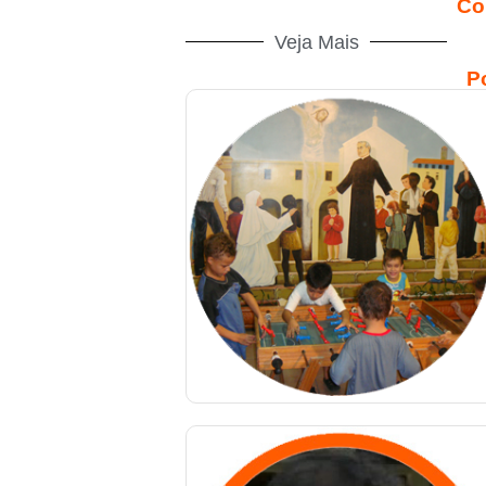
Co
Veja Mais
P