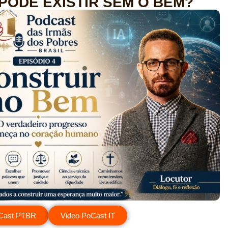
ODE EXISTIR SEM O BEM?
dCast PTBR
Video PoCast IT