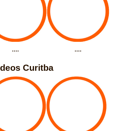
....
....
ideos Curitba