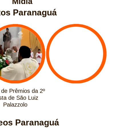
Mídia
tos Paranaguá
de Prêmios da 2º
sta de São Luiz
Palazzolo
eos Paranaguá