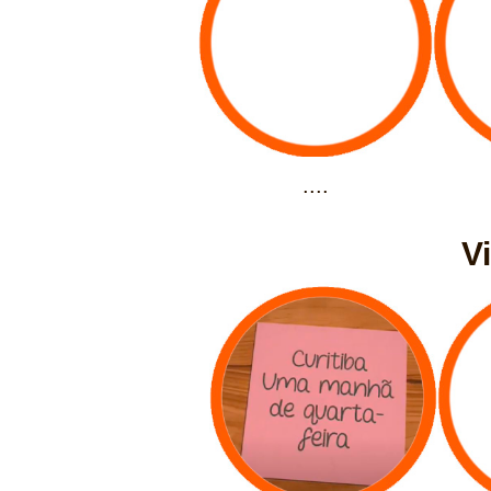
....
V