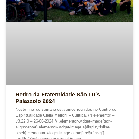
Retiro da Fraternidade São Luís
Palazzolo 2024
Neste final de semana estivemos reunidos no Centro de
Espiritualidade Clélia Merloni – Curitiba. /*! elementor –
v3.22.0 – 26-06-2024 */ .elementor-widget-image{text-
align:center}.elementor-widget-image a{display:inline-
block}.elementor-widget-image a img[src$=”.svg”]
{width:48px}.elementor-widget-image