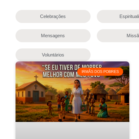
Celebrações
Espiritua
Mensagens
Miss
Voluntários
IRMÃS DOS POBRES