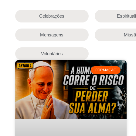
Celebrações
Espiritua
Mensagens
Miss
Voluntários
FORMAÇÃO