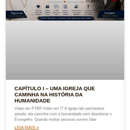
CAPÍTULO I – UMA IGREJA QUE
CAMINHA NA HISTÓRIA DA
HUMANIDADE
Video em PTBR Video em IT A Igreja não permanece
parada; ela caminha com a humanidade sem abandonar o
Evangelho. Quando muitas pessoas ouvem falar
LEIA MAIS »