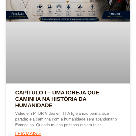
CAPÍTULO I – UMA IGREJA QUE
CAMINHA NA HISTÓRIA DA
HUMANIDADE
Video em PTBR Video em IT A Igreja não permanece
parada; ela caminha com a humanidade sem abandonar o
Evangelho. Quando muitas pessoas ouvem falar
LEIA MAIS »