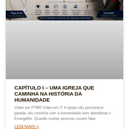
CAPÍTULO I – UMA IGREJA QUE
CAMINHA NA HISTÓRIA DA
HUMANIDADE
Video em PTBR Video em IT A Igreja não permanece
parada; ela caminha com a humanidade sem abandonar o
Evangelho. Quando muitas pessoas ouvem falar
LEIA MAIS »