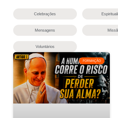
Celebrações
Espiritua
Mensagens
Miss
Voluntários
FORMAÇÃO