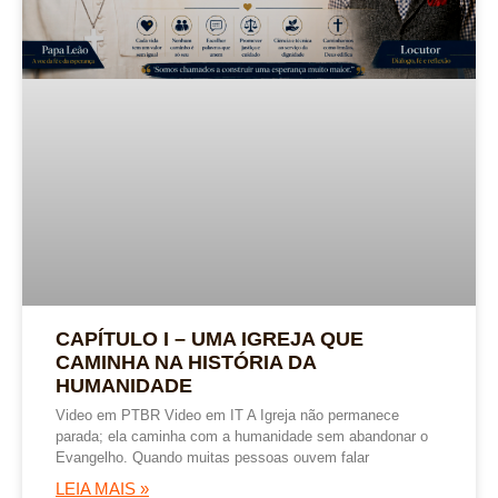
CAPÍTULO I – UMA IGREJA QUE
CAMINHA NA HISTÓRIA DA
HUMANIDADE
Video em PTBR Video em IT A Igreja não permanece
parada; ela caminha com a humanidade sem abandonar o
Evangelho. Quando muitas pessoas ouvem falar
LEIA MAIS »