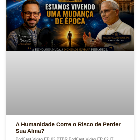
A Humanidade Corre o Risco de Perder
Sua Alma?
PodCast Video EP 02 PTBR PodCast Video EP 02 IT