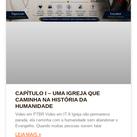
CAPÍTULO I – UMA IGREJA QUE
CAMINHA NA HISTÓRIA DA
HUMANIDADE
Video em PTBR Video em IT A Igreja não permanece
parada; ela caminha com a humanidade sem abandonar o
Evangelho. Quando muitas pessoas ouvem falar
LEIA MAIS »