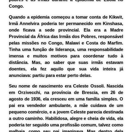
Congo.
Quando a epidemia começou a tomar conta de Kikwit,
Irmã Annelvira poderia ter permanecido em Kinshasa,
onde ficava a sede provincial. Ela era a Madre
Provincial da África das Irmãs dos Pobres, responsável
pelas missões no Congo, Malawi e Costa do Marfim.
Tinha uma função de liderança, uma responsabilidade
imensa e muitos motivos para coordenar tudo à
distância. Mas, ao saber que suas irmãs estavam
doentes, ela fez aquilo que sua vida inteira já
anunciava: partiu para estar perto delas.
Seu nome de nascimento era
Celeste Ossoli
. Nascida
em Orzivecchi, na província de Brescia, em 26 de
agosto de 1936, ela cresceu em uma família simples. O
pai era vendedor ambulante, a mãe cuidava de um
pequeno comércio, e a jovem Celeste parecia destinada
a outro caminho. Habilidosa, alegre e cheia de vida, ela
poderia ter seguido uma profissão comum, talvez como
malhaia, como seu pai imaginava. Mas dentro dela