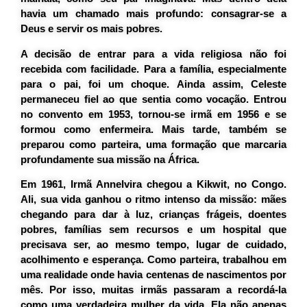
havia um chamado mais profundo: consagrar-se a
Deus e servir os mais pobres.
A decisão de entrar para a vida religiosa não foi
recebida com facilidade. Para a família, especialmente
para o pai, foi um choque. Ainda assim, Celeste
permaneceu fiel ao que sentia como vocação. Entrou
no convento em 1953, tornou-se irmã em 1956 e se
formou como enfermeira. Mais tarde, também se
preparou como parteira, uma formação que marcaria
profundamente sua missão na África.
Em 1961, Irmã Annelvira chegou a Kikwit, no Congo.
Ali, sua vida ganhou o ritmo intenso da missão: mães
chegando para dar à luz, crianças frágeis, doentes
pobres, famílias sem recursos e um hospital que
precisava ser, ao mesmo tempo, lugar de cuidado,
acolhimento e esperança. Como parteira, trabalhou em
uma realidade onde havia centenas de nascimentos por
mês. Por isso, muitas irmãs passaram a recordá-la
como uma verdadeira
mulher da vida
. Ela não apenas