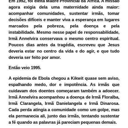
Em 1992, foi eleita Madre Provincial da África. A missão
agora exigia dela uma maternidade ainda maior:
acompanhar comunidades, sustentar irmãs, tomar
decisões difíceis e manter viva a esperança em lugares
marcados pela pobreza, pela doença e pela
instabilidade. Mesmo nesse papel de responsabilidade,
Irmã Annelvira conservava o mesmo centro espiritual.
Poucos dias antes da tragédia, escreveu que Jesus
deveria estar no centro da vida e do agir, e que tudo
deveria ser feito por amor.
Então veio 1995.
A epidemia de Ebola chegou a Kikwit quase sem aviso,
espalhando medo, dor e impotência. As irmãs que
cuidavam dos doentes começaram também a adoecer.
Irmã Annelvira acompanhou a doença de Irmã Floralba,
Irmã Clarangela, Irmã Danielangela e Irmã Dinarosa.
Cada perda atingia a comunidade como um golpe, mas
ela permanecia ali, junto das irmãs, tentando sustentar
a fé quando as palavras já pareciam pequenas demais.