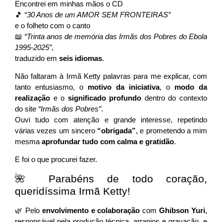
Encontrei em minhas mãos o CD
🎵
“30 Anos de um AMOR SEM FRONTEIRAS”
e o folheto com o canto
📖
“Trinta anos de memória das Irmãs dos Pobres do Ebola
1995-2025”
,
traduzido em
seis idiomas
.
Não faltaram à Irmã Ketty palavras para me explicar, com
tanto entusiasmo, o
motivo da iniciativa
, o
modo da
realização
e o
significado profundo
dentro do contexto
do site
“Irmãs dos Pobres”
.
Ouvi tudo com atenção e grande interesse, repetindo
várias vezes um sincero
“obrigada”
, e prometendo a mim
mesma
aprofundar tudo com calma e gratidão
.
E foi o que procurei fazer.
🌺 Parabéns de todo coração,
queridíssima Irmã Ketty!
🌿 Pelo
envolvimento e colaboração
com
Ghibson Yuri
,
responsável pela produção técnica, arranjos e gravação, e