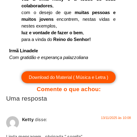
colaboradores
,
com o desejo de que
muitas pessoas e
muitos jovens
encontrem, nestas vidas e
nestes exemplos,
luz e vontade de fazer o bem
,
para a vinda do
Reino do Senhor!
Irmã Linadele
Com gratidão e esperança palazzoliana
Download do Material ( Música e Letra )
Comente o que achou:
Uma resposta
13/11/2025 às 10:08
Ketty
disse:
Linda mensagem , obrigada “ sorella”