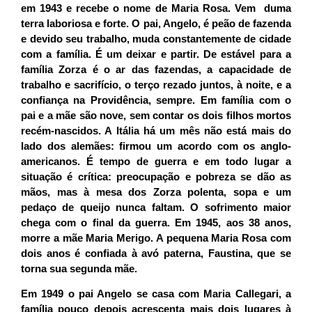
em 1943 e recebe o nome de Maria Rosa. Vem duma
terra laboriosa e forte. O pai, Angelo, é peão de fazenda
e devido seu trabalho, muda constantemente de cidade
com a família. É um deixar e partir. De estável para a
família Zorza é o ar das fazendas, a capacidade de
trabalho e sacrifício, o terço rezado juntos, à noite, e a
confiança na Providência, sempre. Em família com o
pai e a mãe são nove, sem contar os dois filhos mortos
recém-nascidos. A Itália há um mês não está mais do
lado dos alemães: firmou um acordo com os anglo-
americanos. É tempo de guerra e em todo lugar a
situação é crítica: preocupação e pobreza se dão as
mãos, mas à mesa dos Zorza polenta, sopa e um
pedaço de queijo nunca faltam. O sofrimento maior
chega com o final da guerra. Em 1945, aos 38 anos,
morre a mãe Maria Merigo. A pequena Maria Rosa com
dois anos é confiada à avó paterna, Faustina, que se
torna sua segunda mãe.
Em 1949 o pai Angelo se casa com Maria Callegari, a
família pouco depois acrescenta mais dois lugares à